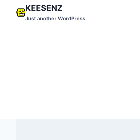
跳
KEESENZ
到
Just another WordPress
内
容