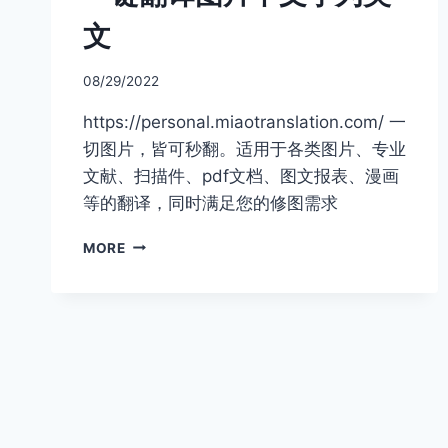
文
08/29/2022
https://personal.miaotranslation.com/ 一
切图片，皆可秒翻。适用于各类图片、专业
文献、扫描件、pdf文档、图文报表、漫画
等的翻译，同时满足您的修图需求
一
MORE
键
翻
译
图
片
中
文
字
为