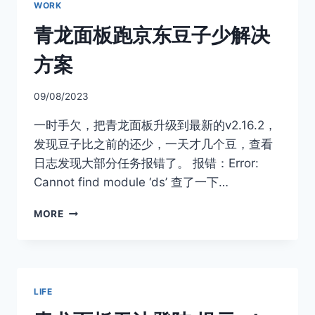
WORK
器
安
青龙面板跑京东豆子少解决
装
青
方案
龙
面
09/08/2023
板
一时手欠，把青龙面板升级到最新的v2.16.2，
发现豆子比之前的还少，一天才几个豆，查看
日志发现大部分任务报错了。 报错：Error:
Cannot find module ‘ds’ 查了一下…
青
MORE
龙
面
板
跑
京
LIFE
东
豆