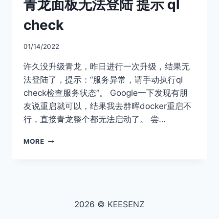
青龙面板无法登陆 提示 ql
子
少
check
解
决
01/14/2022
方
案
许久没升级青龙，昨日进行一次升级，结果无
法登陆了，提示：“服务异常，请手动执行ql
check检查服务状态”。 Google一下发现有朋
友说重启就可以，结果我去群晖docker重启不
行，直接青龙整个都无法启动了。 尝…
青
MORE
龙
面
板
无
法
登
2026 © KEESENZ
陆