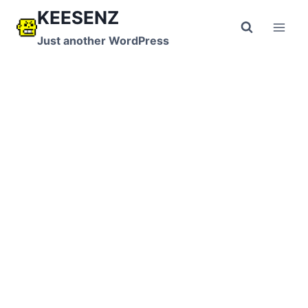
跳
KEESENZ
到
Just another WordPress
内
容