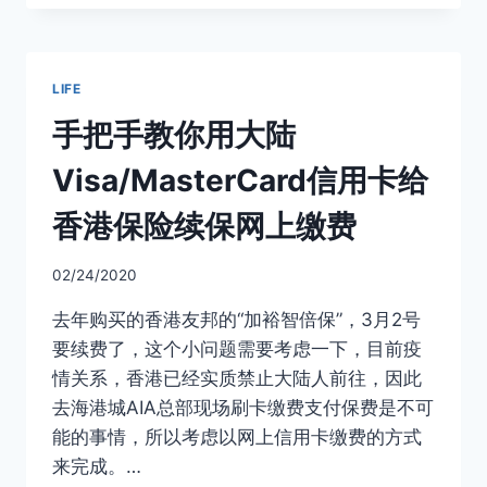
港
友
邦：
在
LIFE
线
信
手把手教你用大陆
用
卡
Visa/MasterCard信用卡给
缴
费
香港保险续保网上缴费
的
几
02/24/2020
个
分
去年购买的香港友邦的“加裕智倍保”，3月2号
享
要续费了，这个小问题需要考虑一下，目前疫
情关系，香港已经实质禁止大陆人前往，因此
去海港城AIA总部现场刷卡缴费支付保费是不可
能的事情，所以考虑以网上信用卡缴费的方式
来完成。…