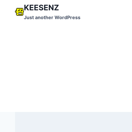
跳
KEESENZ
到
Just another WordPress
内
容