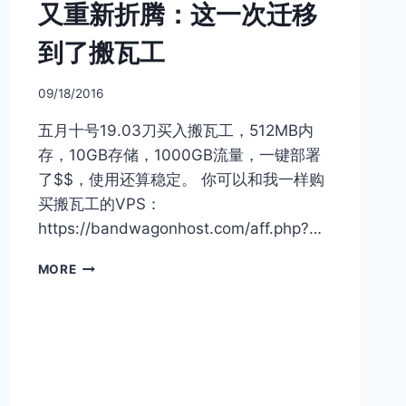
又重新折腾：这一次迁移
工
第
到了搬瓦工
一
笔
提
09/18/2016
现
五月十号19.03刀买入搬瓦工，512MB内
到
账
存，10GB存储，1000GB流量，一键部署
了$$，使用还算稳定。 你可以和我一样购
买搬瓦工的VPS：
https://bandwagonhost.com/aff.php?…
又
MORE
重
新
折
腾：
这
一
次