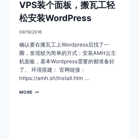
VPS装个面板，搬瓦工轻
器
报
松安装WordPress
错
09/19/2016
确认要在搬瓦工上Wordpress后找了一
圈，发现较为简单的方式：安装AMH云主
机面板，基本Wordpress需要的都准备好
了。 环境搭建： 官网链接：
https://amh.sh/install.htm …
VPS
MORE
装
个
面
板，
搬
瓦
工