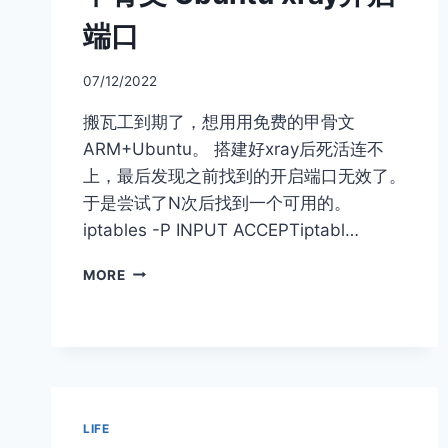
端口
07/12/2022
搬瓦工到期了，想用用免费的甲骨文
ARM+Ubuntu。 搭建好xray后死活连不
上，最后发现之前找到的开启端口无效了。
于是尝试了N次后找到一个可用的。
iptables -P INPUT ACCEPTiptabl…
甲
MORE
骨
文
UBUNTU
XRAY
开
启
端
LIFE
口