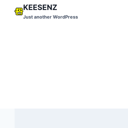
跳
KEESENZ
到
Just another WordPress
内
容