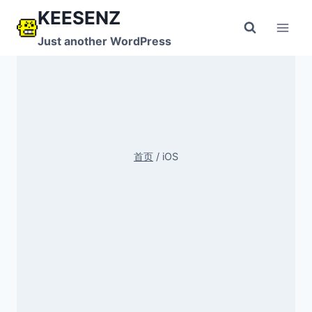
跳
KEESENZ
到
Just another WordPress
内
容
首页
/
iOS