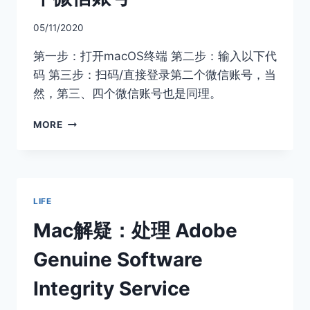
允
许”
05/11/2020
任
何
第一步：打开macOS终端 第二步：输入以下代
来
码 第三步：扫码/直接登录第二个微信账号，当
源
然，第三、四个微信账号也是同理。
MACOS
MORE
如
何
实
现
同
LIFE
时
登
Mac解疑：处理 Adobe
录
多
Genuine Software
个
微
Integrity Service
信