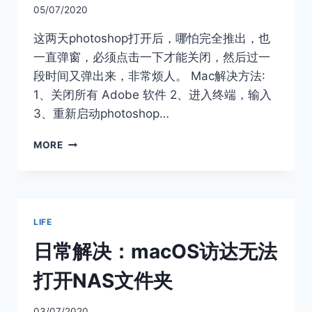
账
05/07/2020
号
这两天photoshop打开后，哪怕完全推出，也
一直弹窗，必须点击一下才能关闭，然后过一
段时间又弹出来，非常烦人。 Mac解决方法:
1、关闭所有 Adobe 软件 2、进入终端，输入
3、重新启动photoshop…
MAC
MORE
解
疑：
处
理
ADOBE
LIFE
GENUINE
SOFTWARE
日常解决：macOS访达无法
INTEGRITY
SERVICE
打开NAS文件夹
03/07/2020