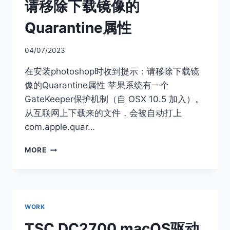
法
请移除下载镜像的
联
网
Quarantine属性
04/07/2023
在安装photoshop时收到提示：请移除下载镜
像的Quarantine属性 苹果系统有一个
GateKeeper保护机制（自 OSX 10.5 加入）。
从互联网上下载来的文件，会被自动打上
com.apple.quar…
请
MORE
移
除
下
载
镜
WORK
像
的
TSC DC2700 macOS驱动