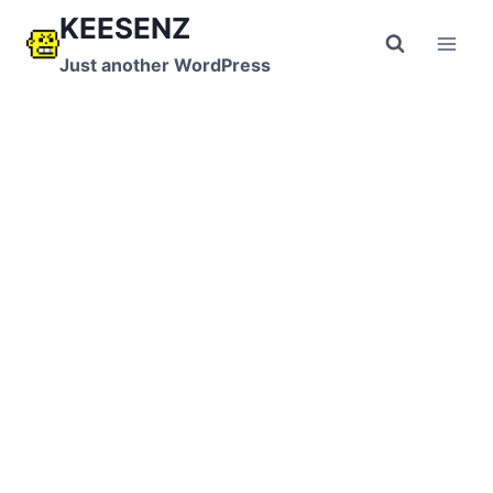
跳
KEESENZ
到
Just another WordPress
内
容