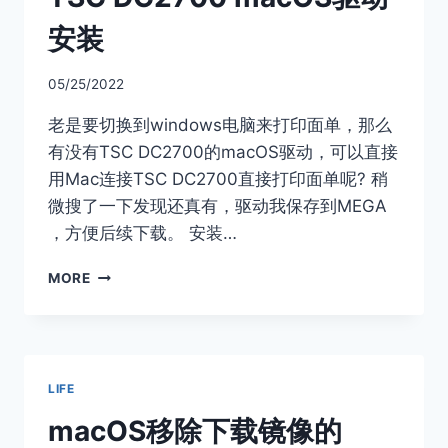
QUARANTINE
属
安装
性
05/25/2022
老是要切换到windows电脑来打印面单，那么
有没有TSC DC2700的macOS驱动，可以直接
用Mac连接TSC DC2700直接打印面单呢? 稍
微搜了一下发现还真有，驱动我保存到MEGA
，方便后续下载。 安装…
TSC
MORE
DC2700
MACOS
驱
动
安
LIFE
装
macOS移除下载镜像的