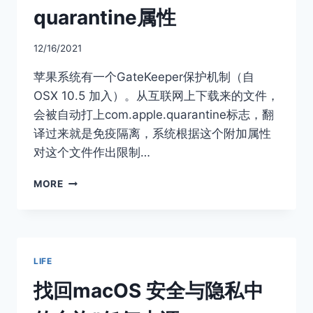
quarantine属性
12/16/2021
苹果系统有一个GateKeeper保护机制（自
OSX 10.5 加入）。从互联网上下载来的文件，
会被自动打上com.apple.quarantine标志，翻
译过来就是免疫隔离，系统根据这个附加属性
对这个文件作出限制…
MACOS
MORE
移
除
下
载
镜
LIFE
像
的
找回macOS 安全与隐私中
QUARANTINE
属