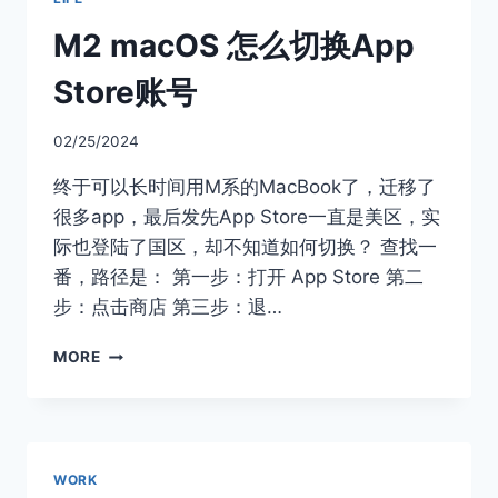
新
网
M2 macOS 怎么切换App
页
缓
Store账号
存
快
02/25/2024
捷
键
终于可以长时间用M系的MacBook了，迁移了
很多app，最后发先App Store一直是美区，实
际也登陆了国区，却不知道如何切换？ 查找一
番，路径是： 第一步：打开 App Store 第二
步：点击商店 第三步：退…
M2
MORE
MACOS
怎
么
切
换
WORK
APP