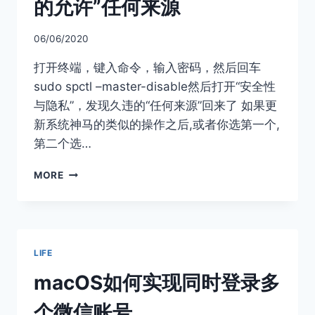
的允许”任何来源
性
06/06/2020
打开终端，键入命令，输入密码，然后回车
sudo spctl –master-disable然后打开“安全性
与隐私”，发现久违的“任何来源”回来了 如果更
新系统神马的类似的操作之后,或者你选第一个,
第二个选…
找
MORE
回
MACOS
安
全
与
LIFE
隐
私
macOS如何实现同时登录多
中
的
个微信账号