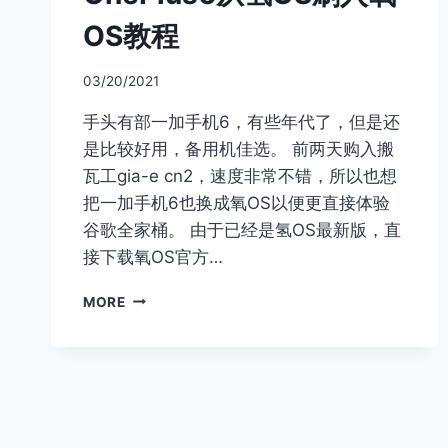
OS教程
03/20/2021
手头有部一加手机6，有些年代了，但是还
是比较好用，备用机佳选。 前两天购入搬
瓦工gia-e cn2，速度非常不错，所以也想
把一加手机6也换成氧OS以便更直接体验
谷歌全家桶。 由于已经是氢OS最新版，直
接下载氧OS官方…
ONEPLUS6
MORE
从
氢
OS
刷
入
氧
OS