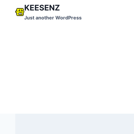
跳
KEESENZ
到
Just another WordPress
内
容