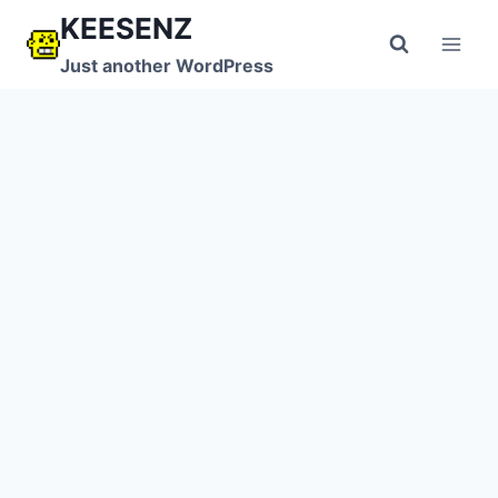
跳
KEESENZ
到
Just another WordPress
内
容