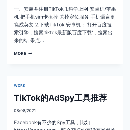
一、安装并注册TikTok 1.科学上网 安卓机/苹果
机 把手机sim卡拔掉 关掉定位服务 手机语言更
换成英文 2.下载TikTok 安卓机： 打开百度搜
索引擎，搜索‚tiktok最新版百度下载‛，搜索出
来的结 果点…
TIKTOK
MORE
海
外
注
册
到
WORK
发
布
TikTok的AdSpy工具推荐
养
号
08/08/2021
全
攻
Facebook有不少的Spy工具，比如
略