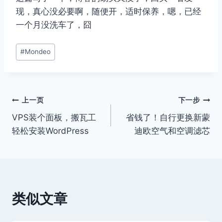
现，真心没必要啊，随便开，适时保养，嗯，已经
一个月没洗车了，囧
文
#
Mondeo
章
标
签：
文
上一页
下一步
VPS装个面板，搬瓦工
省钱了！自行更换新蒙
章
轻松安装WordPress
迪欧空气和空调滤芯
导
航
类似文章