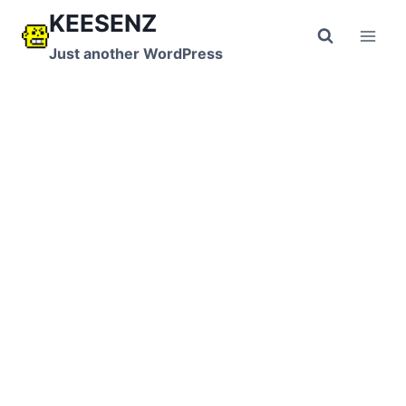
跳
KEESENZ
到
Just another WordPress
内
容