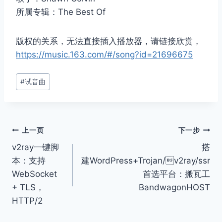
所属专辑：The Best Of
版权的关系，无法直接插入播放器，请链接欣赏，
https://music.163.com/#/song?id=21696675
文
#
试音曲
章
标
签：
文
上一页
下一步
v2ray一键脚
搭
章
本：支持
建WordPress+Trojan/v2ray/ssr
导
WebSocket
首选平台：搬瓦工
+ TLS，
BandwagonHOST
航
HTTP/2