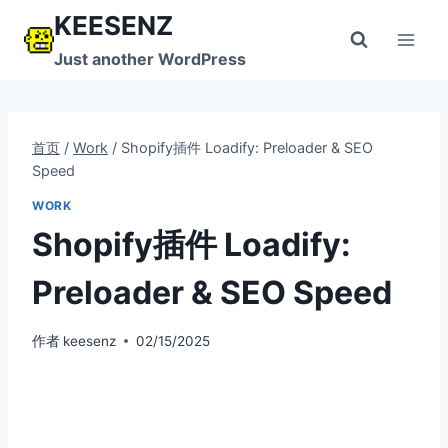
跳
KEESENZ
到
Just another WordPress
内
容
首页
/
Work
/
Shopify插件 Loadify: Preloader & SEO
Speed
WORK
Shopify插件 Loadify:
Preloader & SEO Speed
作者
keesenz
02/15/2025