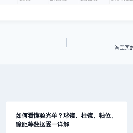
淘宝买的
如何看懂验光单？球镜、柱镜、轴位、
瞳距等数据逐一详解