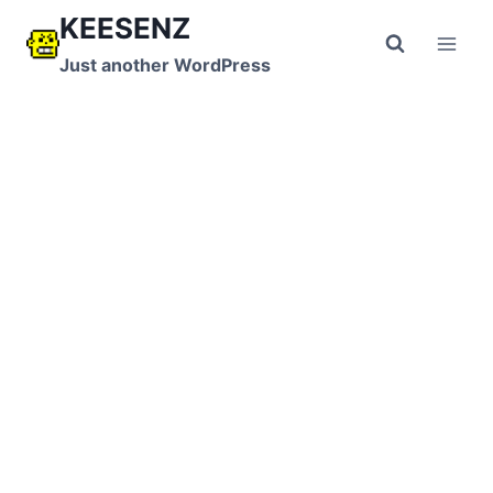
跳
KEESENZ
到
Just another WordPress
内
容