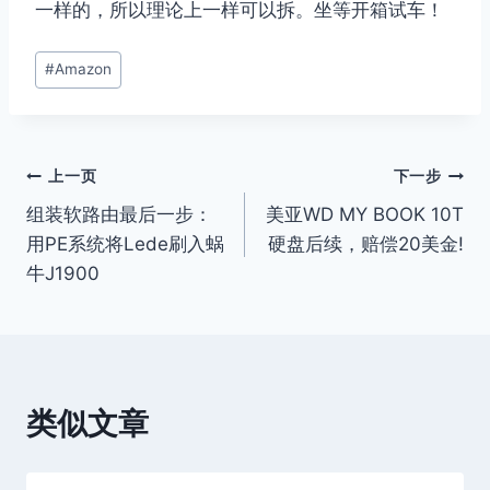
一样的，所以理论上一样可以拆。坐等开箱试车！
文
#
Amazon
章
标
签：
文
上一页
下一步
组装软路由最后一步：
美亚WD MY BOOK 10T
章
用PE系统将Lede刷入蜗
硬盘后续，赔偿20美金!
导
牛J1900
航
类似文章