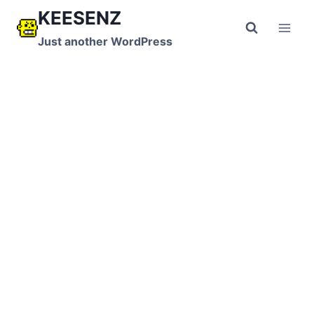
跳
KEESENZ
到
Just another WordPress
内
容