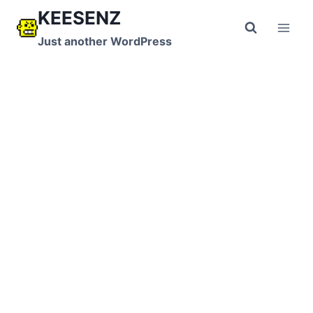
跳
KEESENZ
到
Just another WordPress
内
容