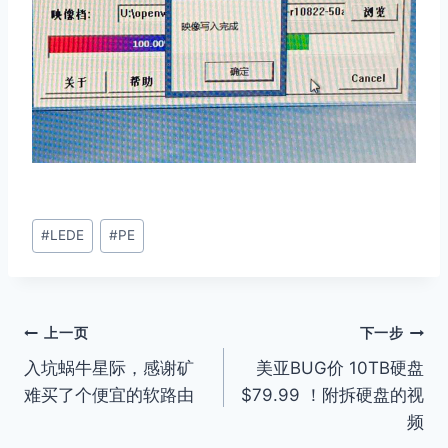
文
#
LEDE
#
PE
章
标
签：
文
上一页
下一步
入坑蜗牛星际，感谢矿
美亚BUG价 10TB硬盘
章
难买了个便宜的软路由
$79.99 ！附拆硬盘的视
导
频