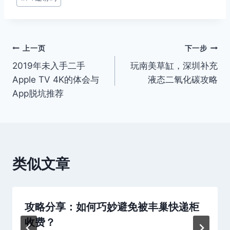
章
标
签：
文
上一页
下一步
2019年未入手二手
玩南美草缸，深圳补充
章
Apple TV 4K的体会与
液态二氧化碳攻略
导
App脱坑推荐
航
类似文章
攻略分享：如何巧妙避免被丰巢快递柜
收费？