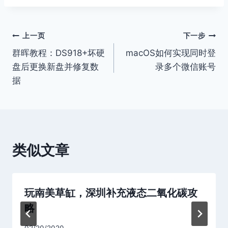
标
签：
文
上一页
下一步
群晖教程：DS918+坏硬
macOS如何实现同时登
章
盘后更换新盘并修复数
录多个微信账号
导
据
航
类似文章
玩南美草缸，深圳补充液态二氧化碳攻
略