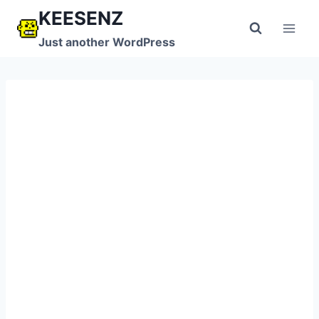
跳
KEESENZ
到
Just another WordPress
内
容