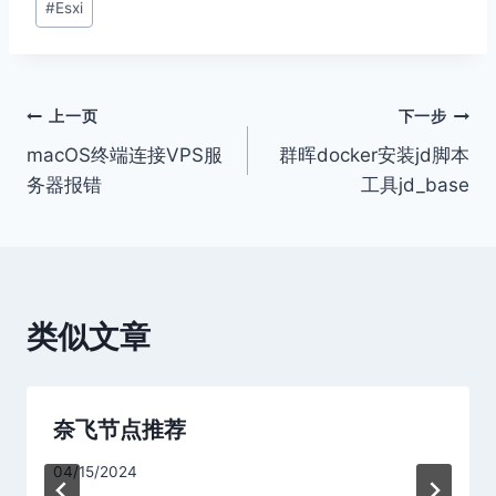
#
Esxi
章
标
签：
文
上一页
下一步
macOS终端连接VPS服
群晖docker安装jd脚本
章
务器报错
工具jd_base
导
航
类似文章
奈飞节点推荐
04/15/2024