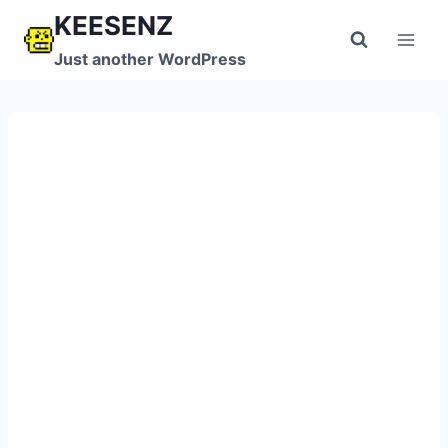
跳
KEESENZ
到
Just another WordPress
内
容