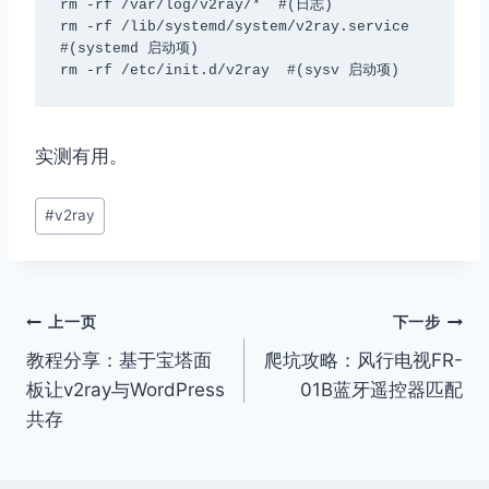
rm -rf /var/log/v2ray/*  #(日志)

rm -rf /lib/systemd/system/v2ray.service  
#(systemd 启动项)

rm -rf /etc/init.d/v2ray  #(sysv 启动项)
实测有用。
文
#
v2ray
章
标
签：
文
上一页
下一步
教程分享：基于宝塔面
爬坑攻略：风行电视FR-
章
板让v2ray与WordPress
01B蓝牙遥控器匹配
导
共存
航