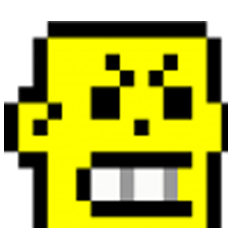
跳
到
内
容