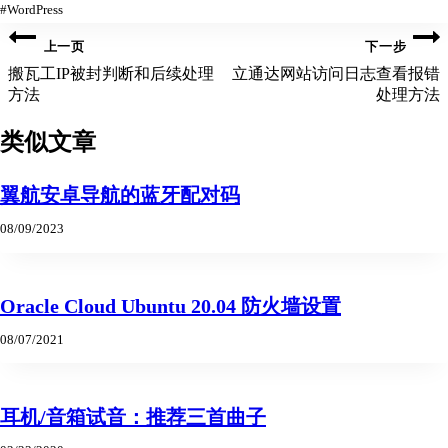
文
#
WordPress
章
文
标
上一页
下一步
签：
章
搬瓦工IP被封判断和后续处理
立通达网站访问日志查看报错
方法
处理方法
导
航
类似文章
翼航安卓导航的蓝牙配对码
08/09/2023
Oracle Cloud Ubuntu 20.04 防火墙设置
08/07/2021
耳机/音箱试音：推荐三首曲子