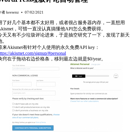
作者
keesenz
07/02/2021
用了好几个基本都不太好用，或者很占服务器内存，一直想用
Akismet，可惜一直没认真搞懂他API怎么免费获得。
今天又有不少垃圾评论进来，于是抽空研究了一下，发现了新天
地。
原来Akismet有针对个人使用的永久免费API key：
ttps://akismet.com/signup/#personal
诀窍在于拖动右边价格条，移到最左边就是$0/year。