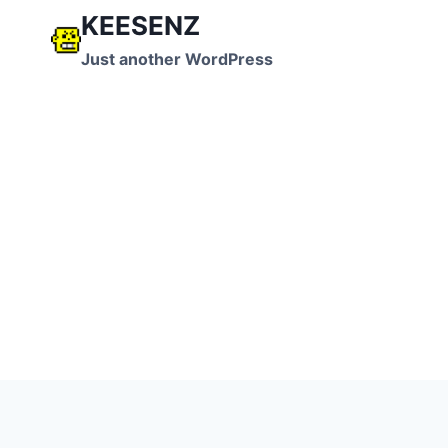
跳
KEESENZ
到
Just another WordPress
内
容