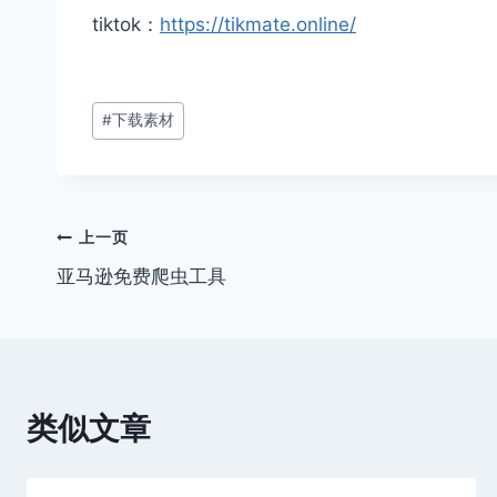
tiktok：
https://tikmate.online/
文
#
下载素材
章
标
签：
文
上一页
亚马逊免费爬虫工具
章
导
航
类似文章