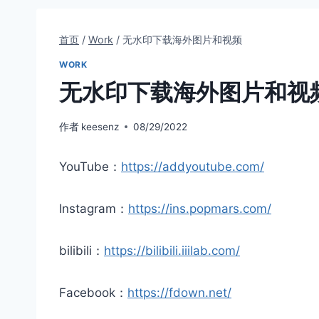
首页
/
Work
/
无水印下载海外图片和视频
WORK
无水印下载海外图片和视
作者
keesenz
08/29/2022
YouTube：
https://addyoutube.com/
Instagram：
https://ins.popmars.com/
bilibili：
https://bilibili.iiilab.com/
Facebook：
https://fdown.net/