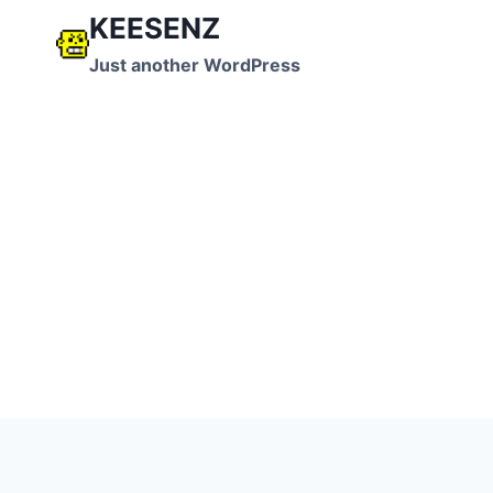
跳
KEESENZ
到
Just another WordPress
内
容