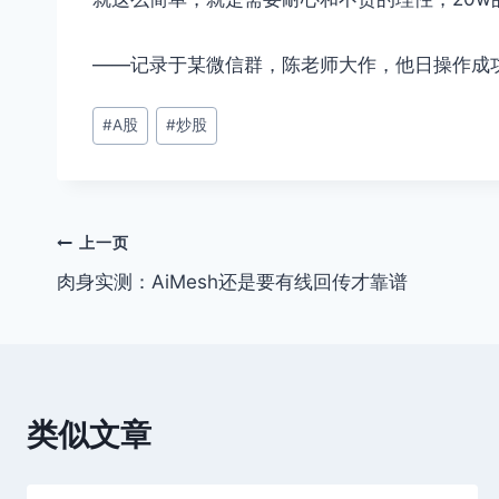
——记录于某微信群，陈老师大作，他日操作成
文
#
A股
#
炒股
章
标
签：
文
上一页
肉身实测：AiMesh还是要有线回传才靠谱
章
导
航
类似文章