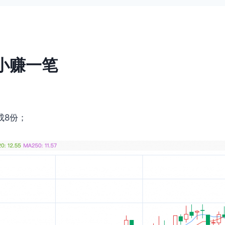
小赚一笔
成8份；